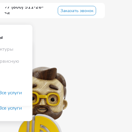
+7 (800) 511-26-
Заказать звонок
36
ы
ктуры
ы
ервисную
ктуры
/7
ервисную
ое
/7
м
в
Все услуги
м
Все услуги