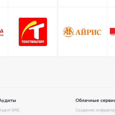
Аудиты
Облачные серви
Аудит SRE
Создание инфрастр