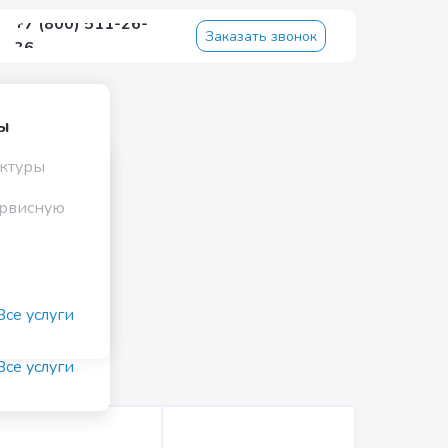
+7 (800) 511-26-
Заказать звонок
36
ы
ктуры
ы
ервисную
ктуры
ервисную
/7
Все услуги
м
Все услуги