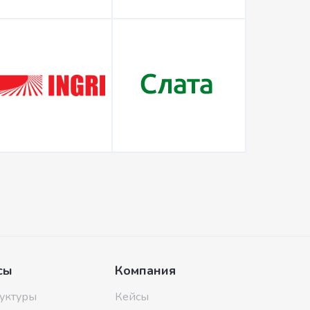
сы
Компания
уктуры
Кейсы