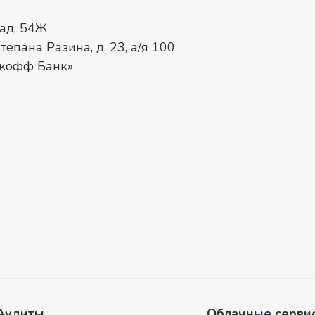
кад, 54Ж
тепана Разина, д. 23, а/я 100
ькофф Банк»
Аудиты
Облачные серви