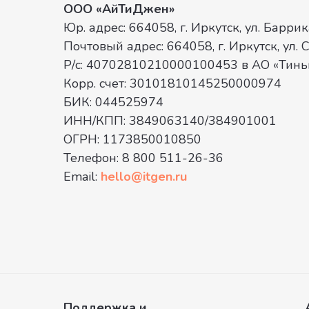
ООО «АйТиДжен»
Юр. адрес: 664058, г. Иркутск, ул. Барри
Почтовый адрес: 664058, г. Иркутск, ул. С
Р/с: 40702810210000100453 в АО «Тин
Корр. счет: 30101810145250000974
БИК: 044525974
ИНН/КПП: 3849063140/384901001
ОГРН: 1173850010850
Телефон: 8 800 511-26-36
Email:
hello@itgen.ru
Поддержка и