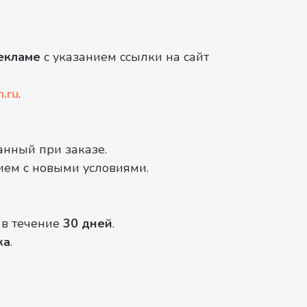
екламе
с указанием ссылки на сайт
n.ru
.
анный при заказе.
сием с новыми условиями.
в течение
30 дней
.
ка
.