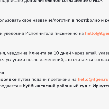
ь подписано
дополнительное соглашение о NDA
.
й
ользовать свое название/логотип
в портфолио и р
е
, уведомив Исполнителя письменно на
hello@itge
вия, уведомив Клиента
за 10 дней
через email, указ
ся услугами после изменений, это считается согла
ов
порядке
путем подачи претензии на
hello@itgen.ru
ередается в
Куйбышевский районный суд г. Иркутс