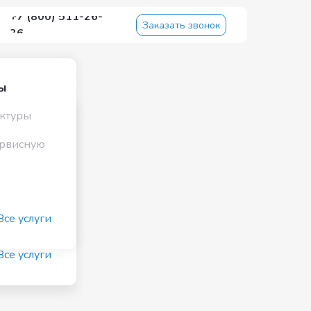
+7 (800) 511-26-
Заказать звонок
36
ы
ктуры
ы
ервисную
ктуры
ервисную
/7
Все услуги
м
Все услуги