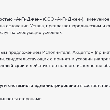
Телефон
ностью «АйТиДжен»
(ООО «АйТиДжен»), именуемо
 на основании Устава, предлагает юридическим и
услуг на следующих условиях:
Выберите удобное время для звонка
Принимаю
условия передачи данных
чным предложением Исполнителя. Акцептом (приня
, свидетельствующих о принятии условий (наприме
Отправить
енный срок
и действует до полного исполнения об
луги системного администрирования
в соответстви
вывается сторонами: