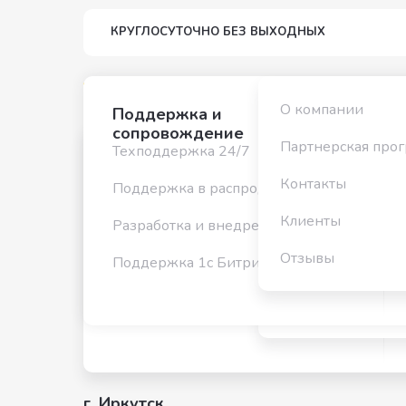
КРУГЛОСУТОЧНО БЕЗ ВЫХОДНЫХ
Услуги
Кейсы
Компания
О компании
Поддержка и
сопровождение
Партнерская про
Техподдержка 24/7
О компании
Главная
Поддержка и
/
Оферта
сопровождение
Контакты
Поддержка в распродажи
Партнерская про
Техподдержка 24/7
Оферта об усл
Клиенты
Разработка и внедрение SRE
Контакты
Поддержка в распродажи
Отзывы
М
Поддержка 1с Битрикс проектов
Клиенты
администриро
Разработка и внедрение SRE
Отзывы
Поддержка 1с Битрикс проектов
г. Иркутск