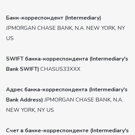
Банк-корреспондент (Intermediary)
JPMORGAN CHASE BANK, N.A. NEW YORK, NY
US
SWIFT банка-корреспондента (Intermediary's
Bank SWIFT)
CHASUS33XXX
Адрес банка-корреспондента (Intermediary's
Bank Address)
JPMORGAN CHASE BANK, N.A.
ООО “АйТиДжен”, 2017-
2024
NEW YORK, NY US
Политика конфиденциальности
г. Иркутск, ул. Баррикад 54ж
Счет в банке-корреспонденте (Intermediary's