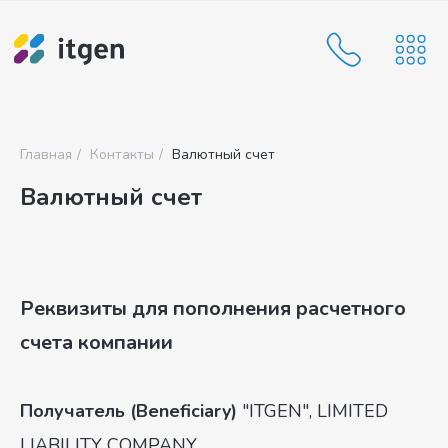
Мы всегда на
Главная
/
Контакты
/
Валютный счет
связи 24/7
Валютный счет
Возможно, ваша проблема решается
одним звонком
Имя
Реквизиты для пополнения расчетного
счета компании
Телефон
Выберите удобное время для звонка
Получатель (Beneficiary)
"ITGEN", LIMITED
LIABILITY COMPANY